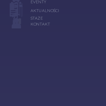
EVENTY
AKTUALNOŚCI
STAŻE
KONTAKT
to unikalny projekt, który
umożliwia studentom
lwowskich uczelni
zdobycie