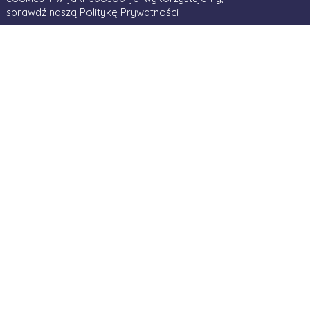
sprawdź naszą Politykę Prywatności
Kategoria: Courses
Warsztat rozwoju kariery
30 cze
2023
z BIGRAM
Courses
Fundacja
W dniu 29 czerwca 2023 roku nasi
tegoroczni stażyści mieli możliwość
uczestniczenia w
warsztacie
rozwoju kariery zorganizowanych
przez BIGRAM- jedną z najbardziej